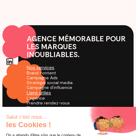
AGENCE MÉMORABLE POUR
LES MARQUES
INOUBLIABLES.
Nos services
Brand content
Campagne Ads
Stratégie social media
Campagne d'influence
Liens utiles
L'agence
Prendre rendez-vous
Blog
Cas Clients
Agence TikTok