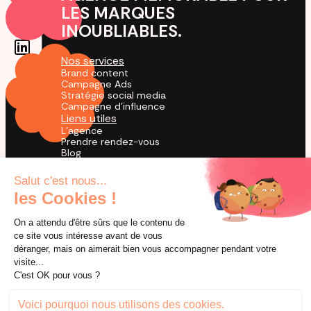
LES MARQUES
INOUBLIABLES.
Nos services
Brand content
Campagne Ads
Stratégie social media
Campagne d'influence
Liens utiles
L'agence
Prendre rendez-vous
Blog
Cas Clients
Agence TikTok
by creators for creation
© 2026 Utopia. Tous droits réservés.
Mentions légales