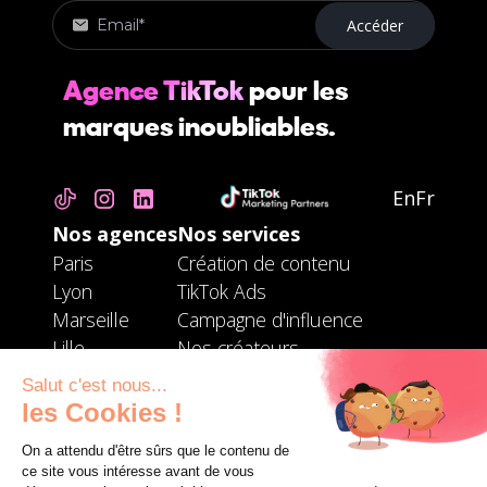
Agence TikTok
pour les
marques inoubliables.
En
Fr
Nos agences
Nos services
Paris
Création de contenu
Lyon
TikTok Ads
Marseille
Campagne d'influence
Lille
Nos créateurs
Bordeaux
TikTok Masterclass
Liens utiles
Notre équipe
Prendre rendez-vous