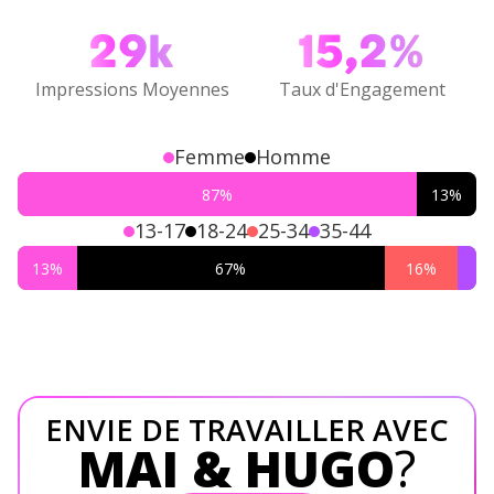
29k
15,2%
Impressions Moyennes
Taux d'Engagement
Femme
Homme
87
%
13
%
13-17
18-24
25-34
35-44
13
%
67
%
16
%
ENVIE DE TRAVAILLER AVEC
MAI & HUGO
?