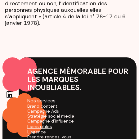
directement ou non, l'identification des
personnes physiques auxquelles elles
s'appliquent » (article 4 de la loi n° 78-17 du 6
janvier 1978).
AGENCE MÉMORABLE POUR
LES MARQUES
INOUBLIABLES.
Nos services
Brand content
Campagne Ads
Stratégie social media
Campagne d'influence
Liens utiles
L'agence
Prendre rendez-vous