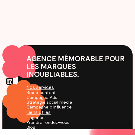
AGENCE MÉMORABLE POUR
LES MARQUES
INOUBLIABLES.
Nos services
Brand content
Campagne Ads
Stratégie social media
Campagne d'influence
Liens utiles
L'agence
Prendre rendez-vous
Blog
Cas Clients