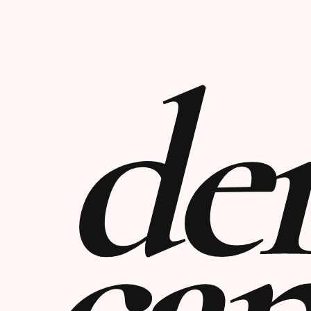
der
ca