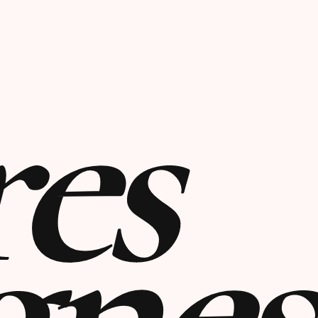
res
gnes