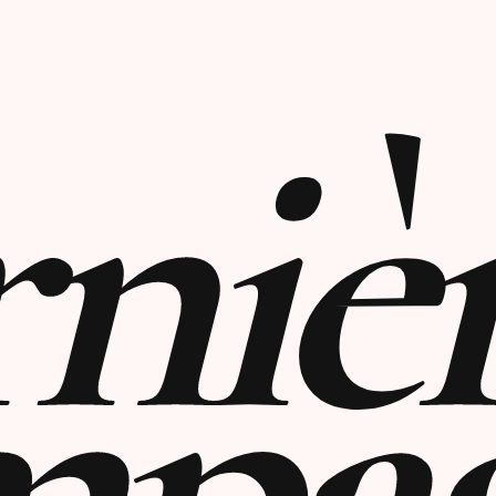
niè
mpa