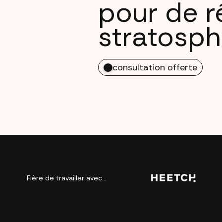
pour de r
stratosph
consultation offerte
Fière de travailler avec...