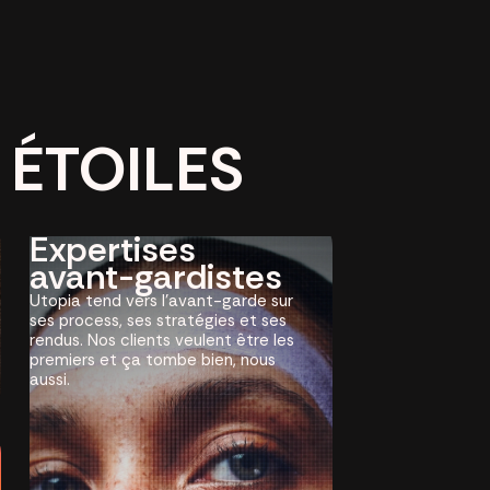
ÉTOILES
Expertises
avant-gardistes
Utopia tend vers l’avant-garde sur
ses process, ses stratégies et ses
rendus. Nos clients veulent être les
premiers et ça tombe bien, nous
aussi.