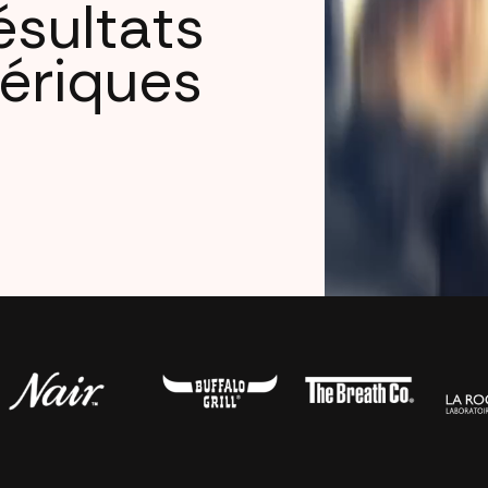
ésultats
ériques