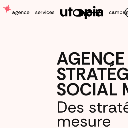
work
agence
services
campag
AGENCE
STRATÉG
SOCIAL 
Des strat
mesure