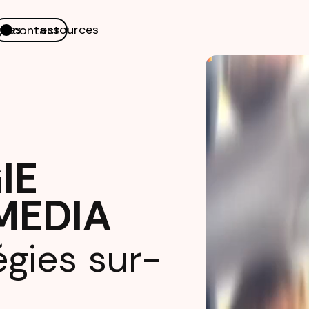
nes
ressources
contact
IE
MEDIA
égies sur-