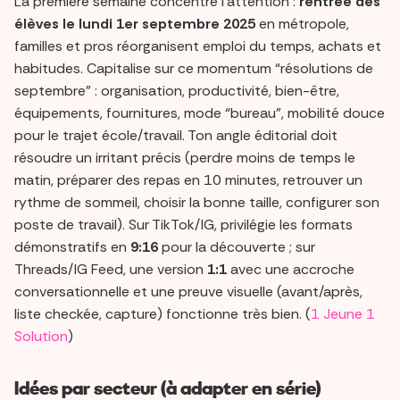
La première semaine concentre l’attention :
rentrée des
élèves le lundi 1er septembre 2025
en métropole,
familles et pros réorganisent emploi du temps, achats et
habitudes. Capitalise sur ce momentum “résolutions de
septembre” : organisation, productivité, bien-être,
équipements, fournitures, mode “bureau”, mobilité douce
pour le trajet école/travail. Ton angle éditorial doit
résoudre un irritant précis (perdre moins de temps le
matin, préparer des repas en 10 minutes, retrouver un
rythme de sommeil, choisir la bonne taille, configurer son
poste de travail). Sur TikTok/IG, privilégie les formats
démonstratifs en
9:16
pour la découverte ; sur
Threads/IG Feed, une version
1:1
avec une accroche
conversationnelle et une preuve visuelle (avant/après,
liste checkée, capture) fonctionne très bien. (
1 Jeune 1
Solution
)
Idées par secteur (à adapter en série)