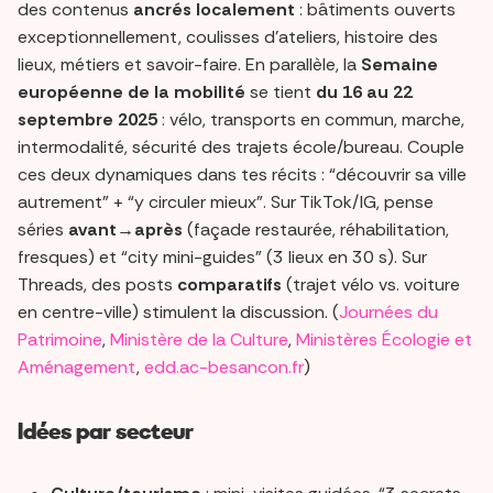
des contenus
ancrés localement
: bâtiments ouverts
exceptionnellement, coulisses d’ateliers, histoire des
lieux, métiers et savoir-faire. En parallèle, la
Semaine
européenne de la mobilité
se tient
du 16 au 22
septembre 2025
: vélo, transports en commun, marche,
intermodalité, sécurité des trajets école/bureau. Couple
ces deux dynamiques dans tes récits : “découvrir sa ville
autrement” + “y circuler mieux”. Sur TikTok/IG, pense
séries
avant→après
(façade restaurée, réhabilitation,
fresques) et “city mini-guides” (3 lieux en 30 s). Sur
Threads, des posts
comparatifs
(trajet vélo vs. voiture
en centre-ville) stimulent la discussion. (
Journées du
Patrimoine
,
Ministère de la Culture
,
Ministères Écologie et
Aménagement
,
edd.ac-besancon.fr
)
Idées par secteur