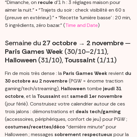
“Dimanche, on
recule
d’1 h : 3 réglages maison pour
aimer la nuit.” • “Trajets du soir : check visibilité en 60 s
(preuve en extérieur).” • “Recette ‘lumière basse’ : 20 min,
5 ingrédients, zéro bazar.” (
Time and Date
)
Semaine du
27 octobre → 2 novembre
—
Paris Games Week
(30/10–2/11),
Halloween
(31/10),
Toussaint
(1/11)
Fin de mois très dense : la
Paris Games Week
revient
du
30 octobre au 2 novembre
(PGW = énorme traction
gaming/tech/streaming),
Halloween
tombe
jeudi 31
octobre
, et la
Toussaint
est
samedi 1er novembre
(jour férié). Construisez votre calendrier autour de ces
trois jalons : démonstrations et
deals tech/gaming
(accessoires, périphériques, confort de jeu) pour PGW ;
costumes/recettes/déco
“dernière minute” pour
Halloween ; messages
sobrement respectueux
pour la