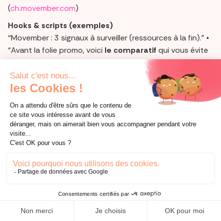
(
ch.movember.com
)
Hooks & scripts (exemples)
“Movember : 3 signaux à surveiller (ressources à la fin).” •
“Avant la folie promo, voici
le comparatif
qui vous évite
l’achat raté.”
Semaine du
10 → 16 novembre
—
11/11 :
Singles’ Day
+
Armistice (11/11 férié en
France)
Le
11 novembre
, double actualité :
Singles’ Day
(11.11), devenu l’un des plus gros jours shopping au
monde,
et
l’
Armistice
(férié en France). Côté contenu,
traite ces deux réalités avec tact : un
fil utile e-
commerce
(pré-offres, bundles “auto-cadeau”) et un
message institutionnel sobre
pour la commémoration.
En pratique, le 11/11 est un
excellent stress-test
de