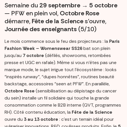
Semaine du
29 septembre → 5 octobre
— PFW en plein vol,
Octobre Rose
démarre,
Fête de la Science
s’ouvre,
Journée des enseignants
(5/10)
Le mois commence sous le feu des projecteurs : la
Paris
Fashion Week – Womenswear SS26
bat son plein
jusqu’au
7 octobre
(défilés, showrooms, retombées
presse et UGC en rafale). Même si vous n’êtes pas une
marque mode, le sujet irrigue tout l’écosystème : looks
“inspirés runway”, “dupes honnêtes”, routines beauté
backstage, accessoires “seen at PFW”. En parallèle,
Octobre Rose
(sensibilisation au dépistage du cancer
du sein) installe un fil solidaire qui touche la grande
consommation comme le B2B interne (QVT, programmes
RH). Côté contenu éducation, la
Fête de la Science
ouvre du
3 au 13 octobre
: c’est un terrain idéal pour
vulgariser innovations, R&D, coulisses produits. Enfin, le
5