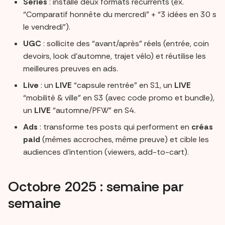
Séries
: installe deux formats récurrents (ex.
“Comparatif honnête du mercredi” + “3 idées en 30 s
le vendredi”).
UGC
: sollicite des “avant/après” réels (entrée, coin
devoirs, look d’automne, trajet vélo) et réutilise les
meilleures preuves en ads.
Live
: un
LIVE
“capsule rentrée” en S1, un
LIVE
“mobilité & ville” en S3 (avec code promo et bundle),
un
LIVE
“automne/PFW” en S4.
Ads
: transforme tes posts qui performent en
créas
paid
(mêmes accroches, même preuve) et cible les
audiences d’intention (viewers, add-to-cart).
Octobre 2025 : semaine par
semaine