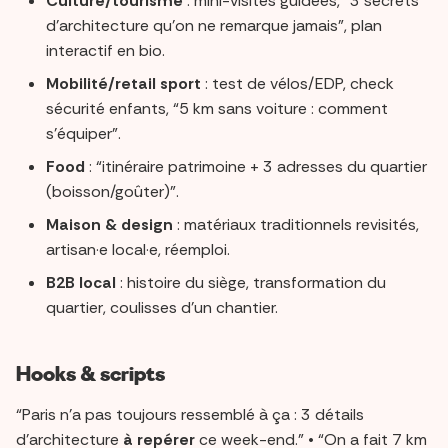
Culture/tourisme
: mini-visites guidées, “3 secrets
d’architecture qu’on ne remarque jamais”, plan
interactif en bio.
Mobilité/retail sport
: test de vélos/EDP, check
sécurité enfants, “5 km sans voiture : comment
s’équiper”.
Food
: “itinéraire patrimoine + 3 adresses du quartier
(boisson/goûter)”.
Maison & design
: matériaux traditionnels revisités,
artisan·e local·e, réemploi.
B2B local
: histoire du siège, transformation du
quartier, coulisses d’un chantier.
Hooks & scripts
“Paris n’a pas toujours ressemblé à ça : 3 détails
d’architecture
à repérer
ce week-end.” • “On a fait 7 km