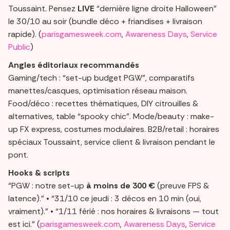
Toussaint. Pensez
LIVE
“dernière ligne droite Halloween”
le 30/10 au soir (bundle déco + friandises + livraison
rapide). (
parisgamesweek.com
,
Awareness Days
,
Service
Public
)
Angles éditoriaux recommandés
Gaming/tech : “set-up budget PGW”, comparatifs
manettes/casques, optimisation réseau maison.
Food/déco : recettes thématiques, DIY citrouilles &
alternatives, table “spooky chic”. Mode/beauty : make-
up FX express, costumes modulaires. B2B/retail : horaires
spéciaux Toussaint, service client & livraison pendant le
pont.
Hooks & scripts
“PGW : notre set-up
à moins de 300 €
(preuve FPS &
latence).” • “31/10 ce jeudi : 3 décos en 10 min (oui,
vraiment).” • “1/11 férié : nos horaires & livraisons — tout
est ici.” (
parisgamesweek.com
,
Awareness Days
,
Service