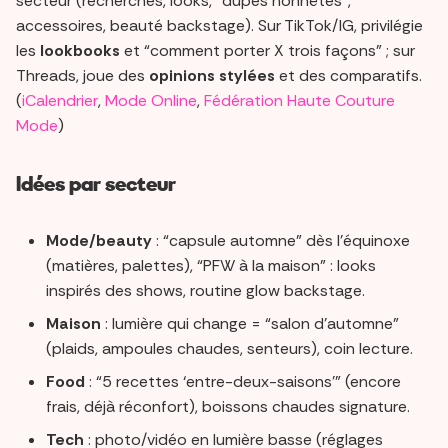
secteur (recherches, looks, “dupes honnêtes”,
accessoires, beauté backstage). Sur TikTok/IG, privilégie
les
lookbooks
et “comment porter X trois façons” ; sur
Threads, joue des
opinions stylées
et des comparatifs.
(
iCalendrier
,
Mode Online
,
Fédération Haute Couture
Mode
)
Idées par secteur
Mode/beauty
: “capsule automne” dès l’équinoxe
(matières, palettes), “PFW à la maison” : looks
inspirés des shows, routine glow backstage.
Maison
: lumière qui change = “salon d’automne”
(plaids, ampoules chaudes, senteurs), coin lecture.
Food
: “5 recettes ‘entre-deux-saisons’” (encore
frais, déjà réconfort), boissons chaudes signature.
Tech
: photo/vidéo en lumière basse (réglages