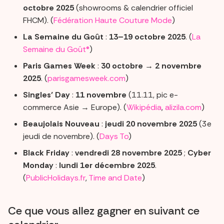
octobre 2025
(showrooms & calendrier officiel
FHCM). (
Fédération Haute Couture Mode
)
La Semaine du Goût
:
13–19 octobre 2025
. (
La
Semaine du Goût®
)
Paris Games Week
:
30 octobre → 2 novembre
2025
. (
parisgamesweek.com
)
Singles’ Day
:
11 novembre
(11.11, pic e-
commerce Asie → Europe). (
Wikipédia
,
alizila.com
)
Beaujolais Nouveau
:
jeudi 20 novembre 2025
(3e
jeudi de novembre). (
Days To
)
Black Friday
:
vendredi 28 novembre 2025
;
Cyber
Monday
:
lundi 1er décembre 2025
.
(
PublicHolidays.fr
,
Time and Date
)
Ce que vous allez gagner en suivant ce