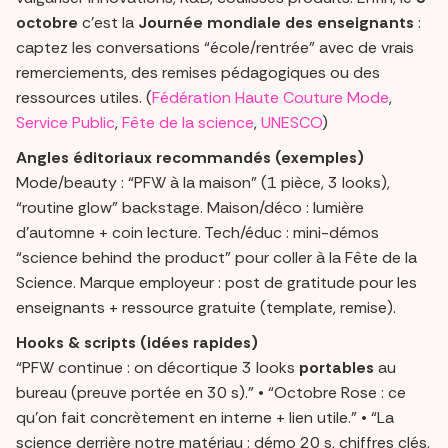
octobre
c’est la
Journée mondiale des enseignants
:
captez les conversations “école/rentrée” avec de vrais
remerciements, des remises pédagogiques ou des
ressources utiles. (
Fédération Haute Couture Mode
,
Service Public
,
Fête de la science
,
UNESCO
)
Angles éditoriaux recommandés (exemples)
Mode/beauty : “PFW à la maison” (1 pièce, 3 looks),
“routine glow” backstage. Maison/déco : lumière
d’automne + coin lecture. Tech/éduc : mini-démos
“science behind the product” pour coller à la Fête de la
Science. Marque employeur : post de gratitude pour les
enseignants + ressource gratuite (template, remise).
Hooks & scripts (idées rapides)
“PFW continue : on décortique 3 looks
portables
au
bureau (preuve portée en 30 s).” • “Octobre Rose : ce
qu’on fait concrètement en interne + lien utile.” • “La
science derrière notre matériau : démo 20 s, chiffres clés,