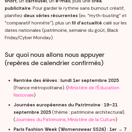
short
, un
carrousel
, un
e-mail
, puis une
créa
publicitaire
. Pour garder le rythme sans burnout créatif,
planifiez
deux séries récurrentes
(ex. “myth-busting” et
“comparatif honnête”), plus un
fil d’actualité
calé sur les
dates nationales (patrimoine, semaine du goût, Black
Friday/Cyber Monday).
Sur quoi nous allons nous appuyer
(repères de calendrier confirmés)
Rentrée des élèves
:
lundi 1er septembre 2025
(France métropolitaine). (
Ministère de l'Éducation
Nationale
)
Journées européennes du Patrimoine
:
19–21
septembre 2025
(thème : patrimoine architectural).
(
Journées du Patrimoine
,
Ministère de la Culture
)
Paris Fashion Week (Womenswear SS26)
:
1er → 7