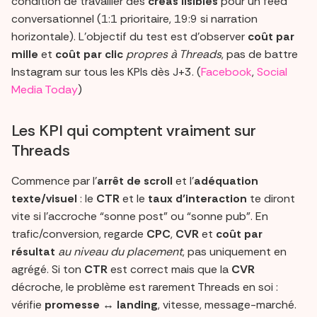
condition de travailler des
créas lisibles
pour un feed
conversationnel (1:1 prioritaire, 19:9 si narration
horizontale). L’objectif du test est d’observer
coût par
mille
et
coût par clic
propres à Threads
, pas de battre
Instagram sur tous les KPIs dès J+3. (
Facebook
,
Social
Media Today
)
Les KPI qui comptent vraiment sur
Threads
Commence par l’
arrêt de scroll
et l’
adéquation
texte/visuel
: le
CTR
et le
taux d’interaction
te diront
vite si l’accroche “sonne post” ou “sonne pub”. En
trafic/conversion, regarde
CPC
,
CVR
et
coût par
résultat
au niveau du placement
, pas uniquement en
agrégé. Si ton
CTR
est correct mais que la
CVR
décroche, le problème est rarement Threads en soi :
vérifie
promesse ↔ landing
, vitesse, message-marché.