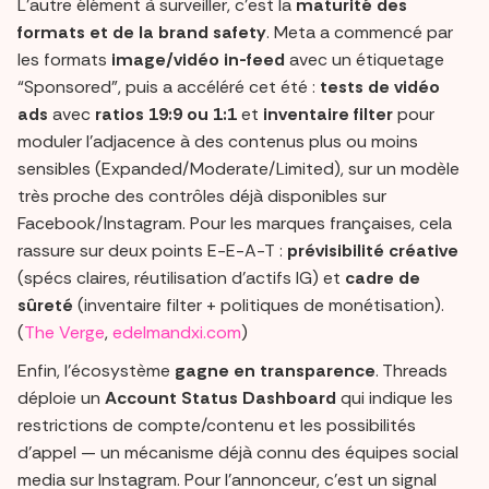
L’autre élément à surveiller, c’est la
maturité des
formats et de la brand safety
. Meta a commencé par
les formats
image/vidéo in-feed
avec un étiquetage
“Sponsored”, puis a accéléré cet été :
tests de vidéo
ads
avec
ratios 19:9 ou 1:1
et
inventaire filter
pour
moduler l’adjacence à des contenus plus ou moins
sensibles (Expanded/Moderate/Limited), sur un modèle
très proche des contrôles déjà disponibles sur
Facebook/Instagram. Pour les marques françaises, cela
rassure sur deux points E-E-A-T :
prévisibilité créative
(spécs claires, réutilisation d’actifs IG) et
cadre de
sûreté
(inventaire filter + politiques de monétisation).
(
The Verge
,
edelmandxi.com
)
Enfin, l’écosystème
gagne en transparence
. Threads
déploie un
Account Status Dashboard
qui indique les
restrictions de compte/contenu et les possibilités
d’appel — un mécanisme déjà connu des équipes social
media sur Instagram. Pour l’annonceur, c’est un signal