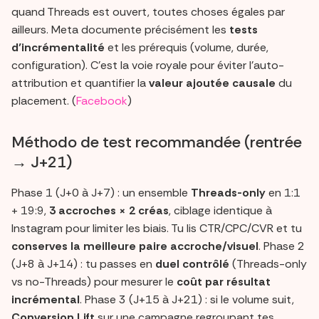
quand Threads est ouvert, toutes choses égales par
ailleurs. Meta documente précisément les
tests
d’incrémentalité
et les prérequis (volume, durée,
configuration). C’est la voie royale pour éviter l’auto-
attribution et quantifier la
valeur ajoutée causale
du
placement. (
Facebook
)
Méthodo de test recommandée (rentrée
→ J+21)
Phase 1 (J+0 à J+7) : un ensemble
Threads-only
en 1:1
+ 19:9,
3 accroches × 2 créas
, ciblage identique à
Instagram pour limiter les biais. Tu lis CTR/CPC/CVR et tu
conserves la meilleure paire accroche/visuel
. Phase 2
(J+8 à J+14) : tu passes en
duel contrôlé
(Threads-only
vs no-Threads) pour mesurer le
coût par résultat
incrémental
. Phase 3 (J+15 à J+21) : si le volume suit,
Conversion Lift
sur une campagne regroupant tes