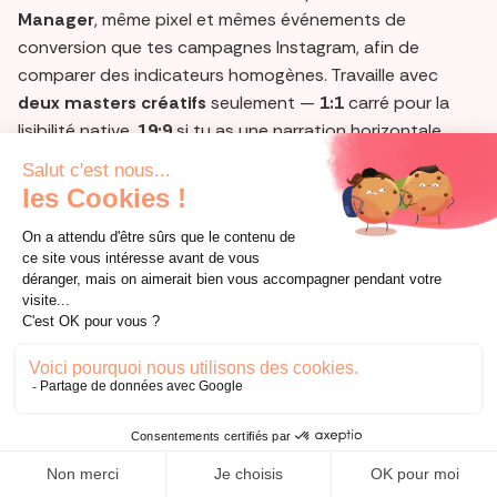
Manager
, même pixel et mêmes événements de
conversion que tes campagnes Instagram, afin de
comparer des indicateurs homogènes. Travaille avec
deux masters créatifs
seulement —
1:1
carré pour la
lisibilité native,
19:9
si tu as une narration horizontale
(comparatif, démo “sur table”) — et écris tes accroches
comme de vrais
posts
(phrase-problème, prise de
position, promesse claire), pas comme des slogans.
L’objectif de ces 30 jours est modeste et précis :
stabiliser le CTR
, ramener un
CPC
soutenable et vérifier
qu’une partie du trafic
convertit
à un coût raisonnable
(ou assiste la conversion) lorsque la
promesse
de
l’annonce est reprise sur la landing.
Surveille trois points chaque semaine : 1)
arrêt de scroll
(CTR, temps d’exposition du premier écran), 2)
adéquation texte↔visuel
(taux d’interaction et clics),
3)
cohérence promesse↔LP
(CVR et coût par résultat
au
niveau du placement
Threads). Si la performance