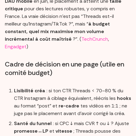
DAU mobile
en juin, le placement a atteint une
taille
critique
pour des lectures robustes, y compris en
France. La vraie décision n’est pas “Threads est-il
meilleur qu’Instagram/TikTok ?”, mais “
à budget
constant, quel mix maximise mon volume
incrémental à coût maîtrisé
?”. (
TechCrunch
,
Engadget
)
Cadre de décision en une page (utile en
comité budget)
Lisibilité créa
: si ton CTR Threads < 70–80 % du
CTR Instagram à ciblage équivalent, réécris les
hooks
au format “post” et
re-cadre
tes vidéos en 1:1 ; ne
juge pas le placement avant d’avoir corrigé la créa.
Santé du funnel
: si CPC ↓ mais CVR ↑ ou ↓ ? Ajuste
promesse↔LP
et
vitesse
; Threads pousse des