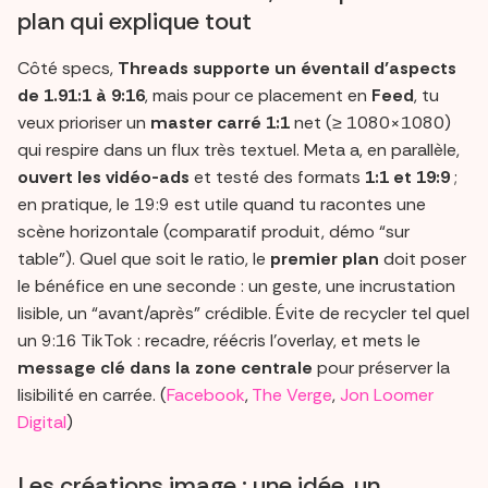
plan qui explique tout
Côté specs,
Threads supporte un éventail d’aspects
de 1.91:1 à 9:16
, mais pour ce placement en
Feed
, tu
veux prioriser un
master carré 1:1
net (≥ 1080×1080)
qui respire dans un flux très textuel. Meta a, en parallèle,
ouvert les vidéo-ads
et testé des formats
1:1 et 19:9
;
en pratique, le 19:9 est utile quand tu racontes une
scène horizontale (comparatif produit, démo “sur
table”). Quel que soit le ratio, le
premier plan
doit poser
le bénéfice en une seconde : un geste, une incrustation
lisible, un “avant/après” crédible. Évite de recycler tel quel
un 9:16 TikTok : recadre, réécris l’overlay, et mets le
message clé dans la zone centrale
pour préserver la
lisibilité en carrée. (
Facebook
,
The Verge
,
Jon Loomer
Digital
)
Les créations image : une idée, un