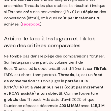
ensembles Threads les plus stables. Le résultat t’indique
si Threads
crée
des conversions (lift>0) ou
déplace
des
conversions (lift≈0), et à quel
coût par incrément
tu
achètes. (
Facebook
)
Arbitre-le face à Instagram et TikTok
avec des critères comparables
Ne tombe pas dans le piège des comparaisons “brutes”.
Sur
Instagram
, une part du volume vient de
Reels/Stories où le code créatif est différent ; sur
TikTok
,
l’ADN est short-form portrait.
Threads
, lui, est un
feed
de conversation
: tu dois juger la
portée utile
(CPM/CTR) et la
valeur business
(
coût par incrément
et
ROAS assisté
)
à ton objectif
. Comme l’ouverture
globale
des Threads Ads date d’avril 2025 et que
l’audience dépasse désormais
400 M MAU
avec
115,1 M