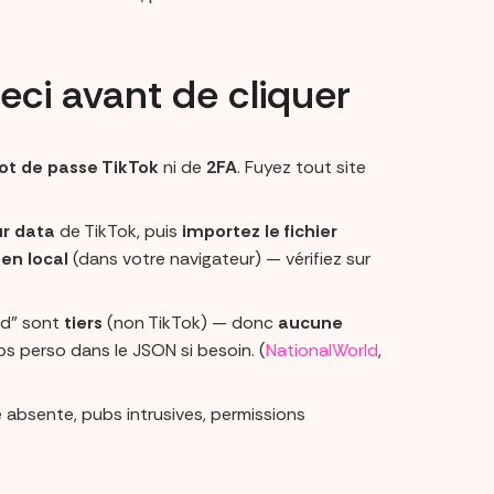
 ceci avant de cliquer
t de passe TikTok
ni de
2FA
. Fuyez tout site
r data
de TikTok, puis
importez le fichier
r
en local
(dans votre navigateur) — vérifiez sur
ed” sont
tiers
(non TikTok) — donc
aucune
os perso dans le JSON si besoin. (
NationalWorld
,
é absente, pubs intrusives, permissions