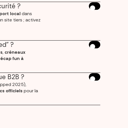
urité ?
port local
dans
n site tiers ; activez
ed” ?
os
,
créneaux
récap fun à
ue B2B ?
rapped 2025),
cs officiels
pour la