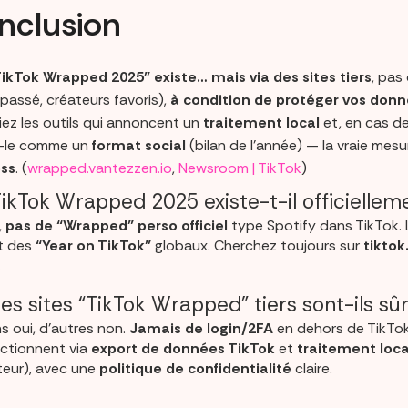
nclusion
TikTok Wrapped 2025” existe… mais via des sites tiers
, pas
passé, créateurs favoris),
à condition de protéger vos don
giez les outils qui annoncent un
traitement local
et, en cas d
z-le comme un
format social
(bilan de l’année) — la vraie mes
ss
. (
wrapped.vantezzen.io
,
Newsroom | TikTok
)
ikTok Wrapped 2025 existe-t-il officiellem
,
pas de “Wrapped” perso officiel
type Spotify dans TikTok. 
t des
“Year on TikTok”
globaux. Cherchez toujours sur
tikto
.
es sites “TikTok Wrapped” tiers sont-ils sûr
s oui, d’autres non.
Jamais de login/2FA
en dehors de TikTok. 
nctionnent via
export de données TikTok
et
traitement loca
teur), avec une
politique de confidentialité
claire.