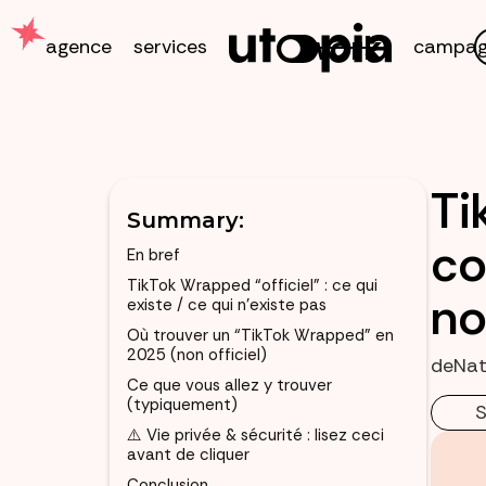
work
agence
services
campag
Ti
Summary:
co
En bref
TikTok Wrapped “officiel” : ce qui
no
existe / ce qui n’existe pas
Où trouver un “TikTok Wrapped” en
2025 (non officiel)
de
Na
Ce que vous allez y trouver
(typiquement)
S
⚠️ Vie privée & sécurité : lisez ceci
avant de cliquer
Conclusion