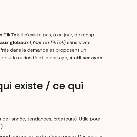
p TikTok
. Il n’existe pas, à ce jour, de récap
riaux globaux
(
Year on TikTok
) sans stats
frés dans la demande et proposent un
t pour la curiosité et le partage,
à utiliser avec
ui existe / ce qui
 de l’année, tendances, créateurs). Utile pour
k
)
pped
qui génère votre récap perso. Des médias