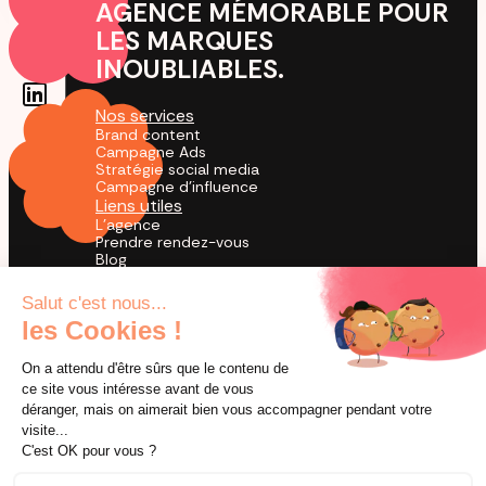
AGENCE MÉMORABLE POUR
LES MARQUES
INOUBLIABLES.
Nos services
Brand content
Campagne Ads
Stratégie social media
Campagne d'influence
Liens utiles
L'agence
Prendre rendez-vous
Blog
Cas Clients
Agence TikTok
by creators for creation
© 2026 Utopia. Tous droits réservés.