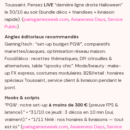
Toussaint. Pensez
LIVE
“dernière ligne droite Halloween”
le 30/10 au soir (bundle déco + friandises + livraison
rapide). (
parisgamesweek.com
,
Awareness Days
,
Service
Public
)
Angles éditoriaux recommandés
Gaming/tech : “set-up budget PGW”, comparatifs
manettes/casques, optimisation réseau maison.
Food/déco : recettes thématiques, DIY citrouilles &
alternatives, table “spooky chic”. Mode/beauty : make-
up FX express, costumes modulaires. B2B/retail : horaires
spéciaux Toussaint, service client & livraison pendant le
pont.
Hooks & scripts
“PGW : notre set-up
à moins de 300 €
(preuve FPS &
latence).” • “31/10 ce jeudi : 3 décos en 10 min (oui,
vraiment).” • “1/11 férié : nos horaires & livraisons — tout
est ici.” (
parisgamesweek.com
,
Awareness Days
,
Service