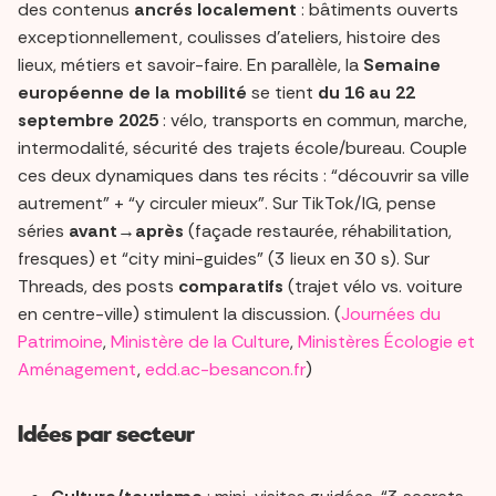
des contenus
ancrés localement
: bâtiments ouverts
exceptionnellement, coulisses d’ateliers, histoire des
lieux, métiers et savoir-faire. En parallèle, la
Semaine
européenne de la mobilité
se tient
du 16 au 22
septembre 2025
: vélo, transports en commun, marche,
intermodalité, sécurité des trajets école/bureau. Couple
ces deux dynamiques dans tes récits : “découvrir sa ville
autrement” + “y circuler mieux”. Sur TikTok/IG, pense
séries
avant→après
(façade restaurée, réhabilitation,
fresques) et “city mini-guides” (3 lieux en 30 s). Sur
Threads, des posts
comparatifs
(trajet vélo vs. voiture
en centre-ville) stimulent la discussion. (
Journées du
Patrimoine
,
Ministère de la Culture
,
Ministères Écologie et
Aménagement
,
edd.ac-besancon.fr
)
Idées par secteur