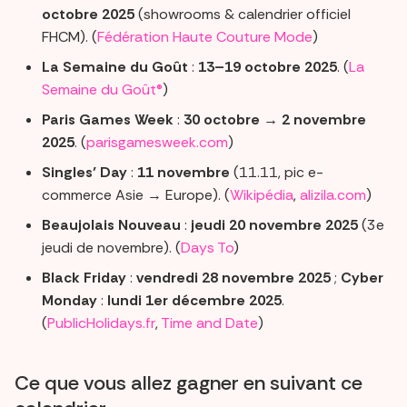
octobre 2025
(showrooms & calendrier officiel
FHCM). (
Fédération Haute Couture Mode
)
La Semaine du Goût
:
13–19 octobre 2025
. (
La
Semaine du Goût®
)
Paris Games Week
:
30 octobre → 2 novembre
2025
. (
parisgamesweek.com
)
Singles’ Day
:
11 novembre
(11.11, pic e-
commerce Asie → Europe). (
Wikipédia
,
alizila.com
)
Beaujolais Nouveau
:
jeudi 20 novembre 2025
(3e
jeudi de novembre). (
Days To
)
Black Friday
:
vendredi 28 novembre 2025
;
Cyber
Monday
:
lundi 1er décembre 2025
.
(
PublicHolidays.fr
,
Time and Date
)
Ce que vous allez gagner en suivant ce