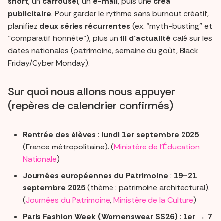
short
, un
carrousel
, un
e-mail
, puis une
créa
publicitaire
. Pour garder le rythme sans burnout créatif,
planifiez
deux séries récurrentes
(ex. “myth-busting” et
“comparatif honnête”), plus un
fil d’actualité
calé sur les
dates nationales (patrimoine, semaine du goût, Black
Friday/Cyber Monday).
Sur quoi nous allons nous appuyer
(repères de calendrier confirmés)
Rentrée des élèves
:
lundi 1er septembre 2025
(France métropolitaine). (
Ministère de l'Éducation
Nationale
)
Journées européennes du Patrimoine
:
19–21
septembre 2025
(thème : patrimoine architectural).
(
Journées du Patrimoine
,
Ministère de la Culture
)
Paris Fashion Week (Womenswear SS26)
:
1er → 7