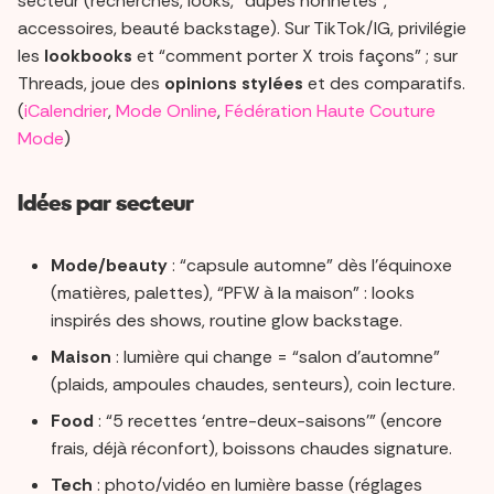
secteur (recherches, looks, “dupes honnêtes”,
accessoires, beauté backstage). Sur TikTok/IG, privilégie
les
lookbooks
et “comment porter X trois façons” ; sur
Threads, joue des
opinions stylées
et des comparatifs.
(
iCalendrier
,
Mode Online
,
Fédération Haute Couture
Mode
)
Idées par secteur
Mode/beauty
: “capsule automne” dès l’équinoxe
(matières, palettes), “PFW à la maison” : looks
inspirés des shows, routine glow backstage.
Maison
: lumière qui change = “salon d’automne”
(plaids, ampoules chaudes, senteurs), coin lecture.
Food
: “5 recettes ‘entre-deux-saisons’” (encore
frais, déjà réconfort), boissons chaudes signature.
Tech
: photo/vidéo en lumière basse (réglages