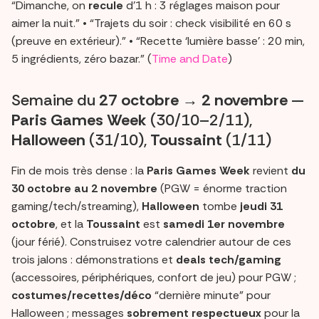
“Dimanche, on
recule
d’1 h : 3 réglages maison pour
aimer la nuit.” • “Trajets du soir : check visibilité en 60 s
(preuve en extérieur).” • “Recette ‘lumière basse’ : 20 min,
5 ingrédients, zéro bazar.” (
Time and Date
)
Semaine du
27 octobre → 2 novembre
—
Paris Games Week
(30/10–2/11),
Halloween
(31/10),
Toussaint
(1/11)
Fin de mois très dense : la
Paris Games Week
revient
du
30 octobre au 2 novembre
(PGW = énorme traction
gaming/tech/streaming),
Halloween
tombe
jeudi 31
octobre
, et la
Toussaint
est
samedi 1er novembre
(jour férié). Construisez votre calendrier autour de ces
trois jalons : démonstrations et
deals tech/gaming
(accessoires, périphériques, confort de jeu) pour PGW ;
costumes/recettes/déco
“dernière minute” pour
Halloween ; messages
sobrement respectueux
pour la