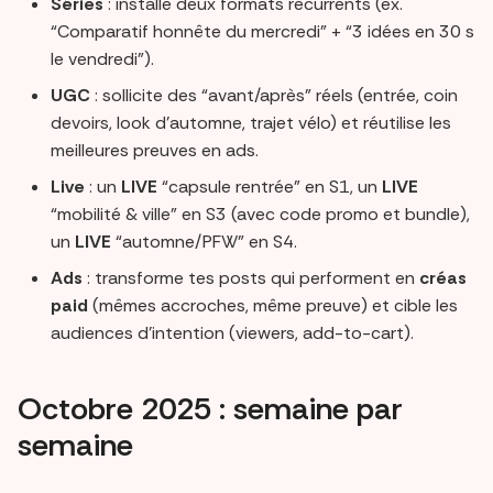
Séries
: installe deux formats récurrents (ex.
“Comparatif honnête du mercredi” + “3 idées en 30 s
le vendredi”).
UGC
: sollicite des “avant/après” réels (entrée, coin
devoirs, look d’automne, trajet vélo) et réutilise les
meilleures preuves en ads.
Live
: un
LIVE
“capsule rentrée” en S1, un
LIVE
“mobilité & ville” en S3 (avec code promo et bundle),
un
LIVE
“automne/PFW” en S4.
Ads
: transforme tes posts qui performent en
créas
paid
(mêmes accroches, même preuve) et cible les
audiences d’intention (viewers, add-to-cart).
Octobre 2025 : semaine par
semaine