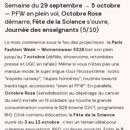
Semaine du
29 septembre → 5 octobre
— PFW en plein vol,
Octobre Rose
démarre,
Fête de la Science
s’ouvre,
Journée des enseignants
(5/10)
Le mois commence sous le feu des projecteurs : la
Paris
Fashion Week – Womenswear SS26
bat son plein
jusqu’au
7 octobre
(défilés, showrooms, retombées
presse et UGC en rafale). Même si vous n’êtes pas une
marque mode, le sujet irrigue tout l’écosystème : looks
“inspirés runway”, “dupes honnêtes”, routines beauté
backstage, accessoires “seen at PFW”. En parallèle,
Octobre Rose
(sensibilisation au dépistage du cancer
du sein) installe un fil solidaire qui touche la grande
consommation comme le B2B interne (QVT, programmes
RH). Côté contenu éducation, la
Fête de la Science
ouvre du
3 au 13 octobre
: c’est un terrain idéal pour
vulgariser innovations, R&D, coulisses produits. Enfin, le
5