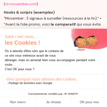
(
ch.movember.com
)
Hooks & scripts (exemples)
“Movember : 3 signaux à surveiller (ressources à la fin).” •
“Avant la folie promo, voici
le comparatif
qui vous évite
l’achat raté.”
Semaine du
10 → 16 novembre
—
11/11 :
Singles’ Day
+
Armistice (11/11 férié en
France)
Le
11 novembre
, double actualité :
Singles’ Day
(11.11), devenu l’un des plus gros jours shopping au
monde,
et
l’
Armistice
(férié en France). Côté contenu,
traite ces deux réalités avec tact : un
fil utile e-
commerce
(pré-offres, bundles “auto-cadeau”) et un
message institutionnel sobre
pour la commémoration.
En pratique, le 11/11 est un
excellent stress-test
de