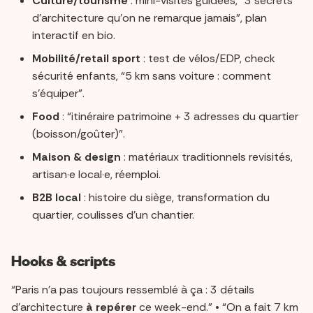
Culture/tourisme
: mini-visites guidées, “3 secrets
d’architecture qu’on ne remarque jamais”, plan
interactif en bio.
Mobilité/retail sport
: test de vélos/EDP, check
sécurité enfants, “5 km sans voiture : comment
s’équiper”.
Food
: “itinéraire patrimoine + 3 adresses du quartier
(boisson/goûter)”.
Maison & design
: matériaux traditionnels revisités,
artisan·e local·e, réemploi.
B2B local
: histoire du siège, transformation du
quartier, coulisses d’un chantier.
Hooks & scripts
“Paris n’a pas toujours ressemblé à ça : 3 détails
d’architecture
à repérer
ce week-end.” • “On a fait 7 km