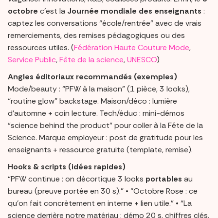
octobre
c’est la
Journée mondiale des enseignants
:
captez les conversations “école/rentrée” avec de vrais
remerciements, des remises pédagogiques ou des
ressources utiles. (
Fédération Haute Couture Mode
,
Service Public
,
Fête de la science
,
UNESCO
)
Angles éditoriaux recommandés (exemples)
Mode/beauty : “PFW à la maison” (1 pièce, 3 looks),
“routine glow” backstage. Maison/déco : lumière
d’automne + coin lecture. Tech/éduc : mini-démos
“science behind the product” pour coller à la Fête de la
Science. Marque employeur : post de gratitude pour les
enseignants + ressource gratuite (template, remise).
Hooks & scripts (idées rapides)
“PFW continue : on décortique 3 looks
portables
au
bureau (preuve portée en 30 s).” • “Octobre Rose : ce
qu’on fait concrètement en interne + lien utile.” • “La
science derrière notre matériau : démo 20 s, chiffres clés,