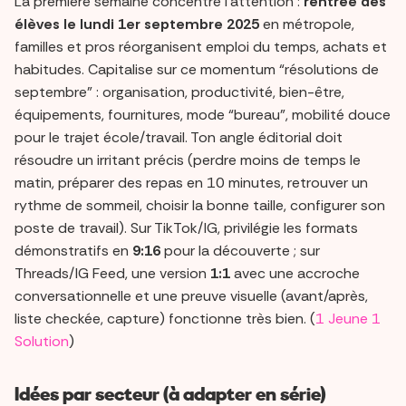
La première semaine concentre l’attention :
rentrée des
élèves le lundi 1er septembre 2025
en métropole,
familles et pros réorganisent emploi du temps, achats et
habitudes. Capitalise sur ce momentum “résolutions de
septembre” : organisation, productivité, bien-être,
équipements, fournitures, mode “bureau”, mobilité douce
pour le trajet école/travail. Ton angle éditorial doit
résoudre un irritant précis (perdre moins de temps le
matin, préparer des repas en 10 minutes, retrouver un
rythme de sommeil, choisir la bonne taille, configurer son
poste de travail). Sur TikTok/IG, privilégie les formats
démonstratifs en
9:16
pour la découverte ; sur
Threads/IG Feed, une version
1:1
avec une accroche
conversationnelle et une preuve visuelle (avant/après,
liste checkée, capture) fonctionne très bien. (
1 Jeune 1
Solution
)
Idées par secteur (à adapter en série)