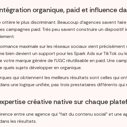
’intégration organique, paid et influence 
e critère le plus discriminant. Beaucoup d’agences savent fair
es campagnes paid. Très peu savent construire un dispositif int
lement.
formance maximale sur les réseaux sociaux vient précisément 
me bien devient un support pour les Spark Ads sur TikTok ou le
e votre marque génère de l’UGC réutilisable en paid. Une camp
ie quels sujets développer en organique.
ques qui obtiennent les meilleurs résultats sont celles qui o
 dans une logique unifiée, pas trois prestataires différents qui
’expertise créative native sur chaque plat
férence entre une agence qui “fait du contenu social” et une
 dans les résultats.