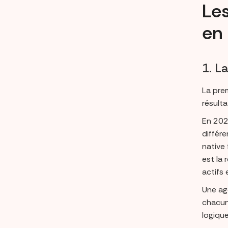
Les
en
1. L
La pre
résult
En 202
différ
native
est la 
actifs
Une ag
chacun
logique