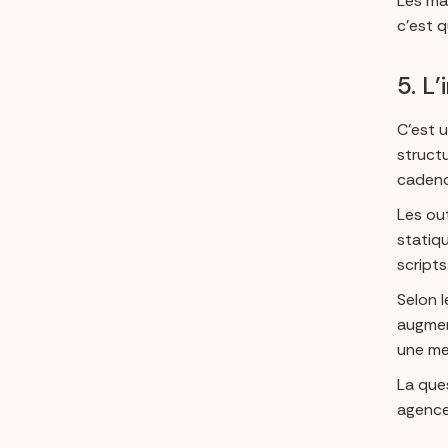
Les ma
c’est q
5. L
C’est 
structu
cadenc
Les out
statiq
scripts
Selon l
augment
une mei
La que
agence 