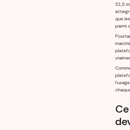
51,5 mi
atteig
que les
parmi 
Pourtan
marché
platefo
vraime
Commen
platefo
l’usage
chaque
Ce 
de