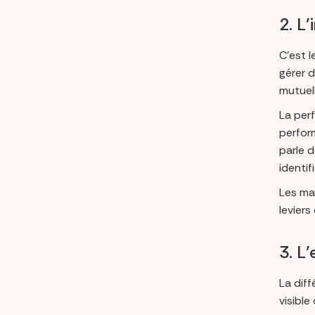
2. L
C’est l
gérer d
mutuel
La per
perfor
parle d
identif
Les mar
leviers
3. L
La dif
visible