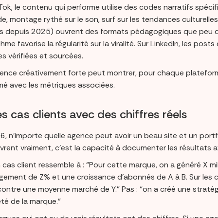
Tok, le contenu qui performe utilise des codes narratifs spéci
, montage rythé sur le son, surf sur les tendances culturelles.
s depuis 2025) ouvrent des formats pédagogiques que peu d’
ithme favorise la régularité sur la viralité. Sur LinkedIn, les p
s vérifiées et sourcées.
ence créativement forte peut montrer, pour chaque platefor
mé avec les métriques associées.
es cas clients avec des chiffres réels
, n’importe quelle agence peut avoir un beau site et un portf
ivrent vraiment, c’est la capacité à documenter les résultats a
cas client ressemble à : “Pour cette marque, on a généré X mi
gement de Z% et une croissance d’abonnés de A à B. Sur les 
contre une moyenne marché de Y.” Pas : “on a créé une stratég
été de la marque.”