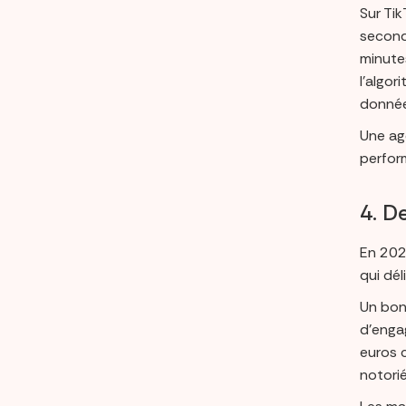
Sur Tik
seconde
minute
l’algor
donnée
Une ag
perfor
4. D
En 2026
qui dél
Un bon 
d’enga
euros 
notori