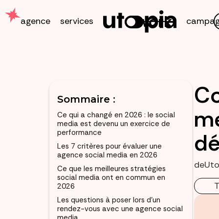
work
agence
services
campag
Co
Sommaire :
me
Ce qui a changé en 2026 : le social
media est devenu un exercice de
performance
dé
Les 7 critères pour évaluer une
agence social media en 2026
de
Uto
Ce que les meilleures stratégies
social media ont en commun en
T
2026
Les questions à poser lors d’un
rendez-vous avec une agence social
media