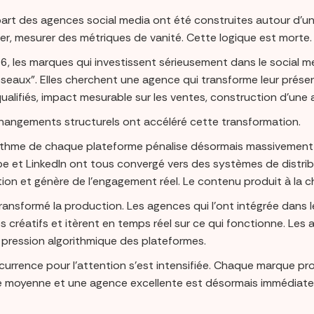
part des agences social media ont été construites autour d’un
ter, mesurer des métriques de vanité. Cette logique est morte.
6, les marques qui investissent sérieusement dans le social 
réseaux”. Elles cherchent une agence qui transforme leur prés
ualifiés, impact mesurable sur les ventes, construction d’une 
changements structurels ont accéléré cette transformation.
rithme de chaque plateforme pénalise désormais massivement l
e et LinkedIn ont tous convergé vers des systèmes de distribu
tion et génère de l’engagement réel. Le contenu produit à la ch
transformé la production. Les agences qui l’ont intégrée dans 
s créatifs et itèrent en temps réel sur ce qui fonctionne. Les
a pression algorithmique des plateformes.
currence pour l’attention s’est intensifiée. Chaque marque pr
 moyenne et une agence excellente est désormais immédiateme