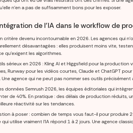
rques qui ont eu de vrais résultats ont des chiffres. Si une 
u’elle n’en a pas de suffisamment bons pour les exposer.
’intégration de l’IA dans le workflow de pr
un critère devenu incontournable en 2026. Les agences qui n’on
rellement désavantagées : elles produisent moins vite, testent 
e qu’exigent les algorithmes.
ils sérieux en 2026 : Kling AI et Higgsfield pour la production 
ues, Runway pour les vidéos courtes, Claude et ChatGPT pour la
. Une agence qui ne peut pas nommer ses outils précisément a 
es données Semrush 2026, les équipes éditoriales qui intègren
er de 40%. En pratique : des délais de production réduits, une
lleure réactivité sur les tendances.
stion à poser : combien de temps vous faut-il pour produire 
qui utilise vraiment l’IA répond 1 à 2 jours. Une agence class