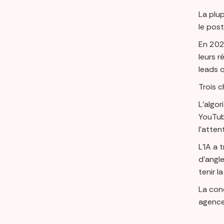
La plu
le pos
En 202
leurs 
leads q
Trois 
L’algo
YouTub
l’atten
L’IA a 
d’angle
tenir l
La con
agence