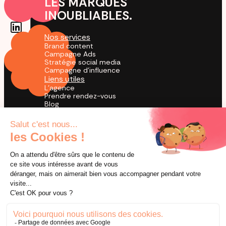
LES MARQUES
INOUBLIABLES.
Nos services
Brand content
Campagne Ads
Stratégie social media
Campagne d'influence
Liens utiles
L'agence
Prendre rendez-vous
Blog
Cas Clients
Agence TikTok
by creators for creation
© 2026 Utopia. Tous droits réservés.
Mentions légales