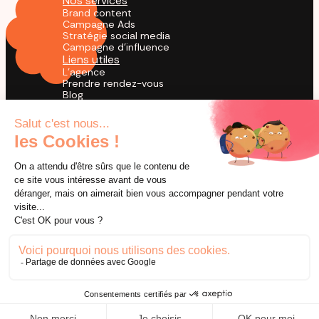
Nos services
Brand content
Campagne Ads
Stratégie social media
Campagne d'influence
Liens utiles
L'agence
Prendre rendez-vous
Blog
Cas Clients
Agence TikTok
by creators for creation
© 2026 Utopia. Tous droits réservés.
Mentions légales
Conditions générales de ventes
Confidentialité