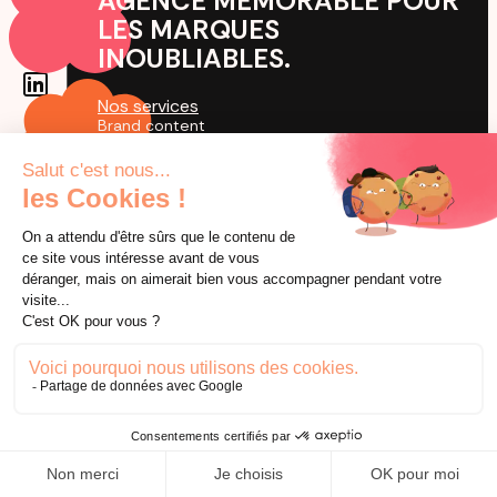
AGENCE MÉMORABLE POUR
LES MARQUES
INOUBLIABLES.
Nos services
Brand content
Campagne Ads
Stratégie social media
Campagne d'influence
Liens utiles
L'agence
Prendre rendez-vous
Blog
Cas Clients
Agence TikTok
by creators for creation
© 2026 Utopia. Tous droits réservés.