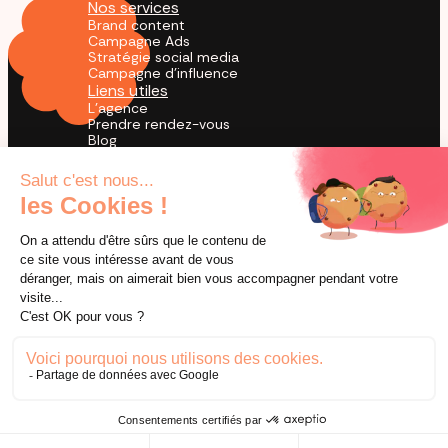
Nos services
Brand content
Campagne Ads
Stratégie social media
Campagne d'influence
Liens utiles
L'agence
Prendre rendez-vous
Blog
Cas Clients
Agence TikTok
by creators for creation
© 2026 Utopia. Tous droits réservés.
Mentions légales
Conditions générales de ventes
Confidentialité