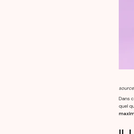
source
Dans c
quel q
maximi
II.