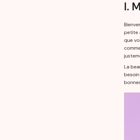
I. 
Bienve
petite 
que vo
commen
justem
La beau
besoin
bonnes