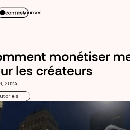
nes
ressources
contact
mment monétiser mes
ur les créateurs
6, 2024
utoriels