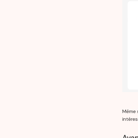
Même s
intére
Avan