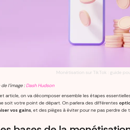
Monétisation sur TikTok : guide pou
 de l’image :
Dash Hudson
et article, on va décomposer ensemble les étapes essentielles
ue soit votre point de départ. On parlera des différentes
opti
ser vos gains
, et des pièges à éviter pour ne pas perdre de 
 Les bases de la monétisatio