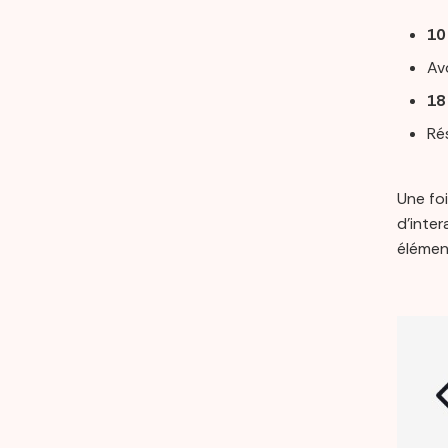
10
Av
18
Ré
Une fo
d’inte
élémen