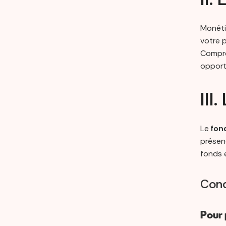
Monéti
votre p
Compre
opport
III
Le
fon
présen
fonds e
Cond
Pour 