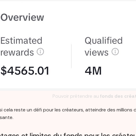
Pouvoir prétendre au
fonds des créat
i cela reste un défi pour les créateurs, atteindre des millio
ssante.
tages et limites du fonds pour les créate