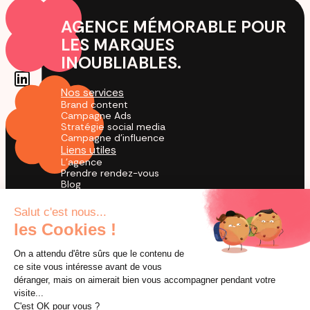
AGENCE MÉMORABLE POUR
LES MARQUES
INOUBLIABLES.
Nos services
Brand content
Campagne Ads
Stratégie social media
Campagne d'influence
Liens utiles
L'agence
Prendre rendez-vous
Blog
Cas Clients
Agence TikTok
by creators for creation