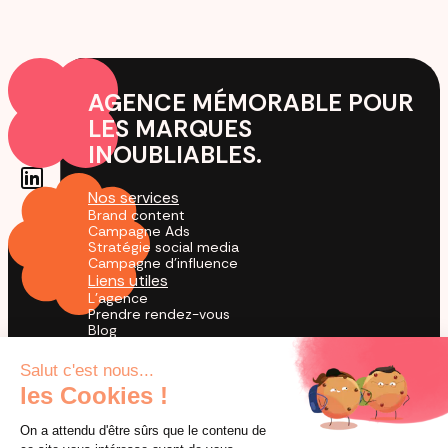
AGENCE MÉMORABLE POUR
LES MARQUES
INOUBLIABLES.
Nos services
Brand content
Campagne Ads
Stratégie social media
Campagne d'influence
Liens utiles
L'agence
Prendre rendez-vous
Blog
Cas Clients
Agence TikTok
by creators for creation