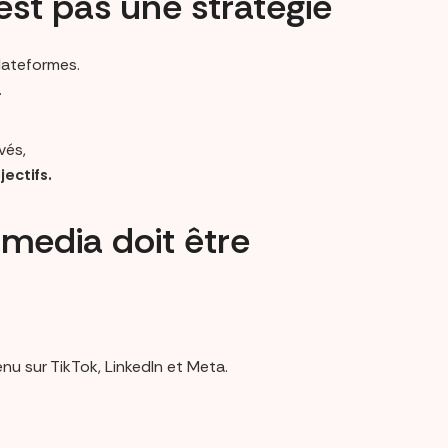
’est pas une stratégie
plateformes.
.
vés,
ectifs.
 media doit être
u sur TikTok, LinkedIn et Meta.