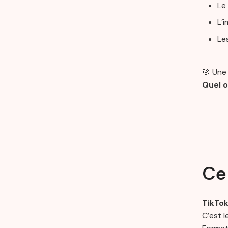
Le
L’
Le
🎯 Une
Quel ob
Ce
TikTok
C’est l