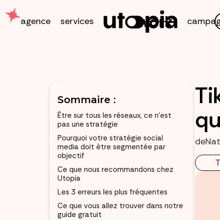
work
agence
services
campag
Ti
Sommaire :
qu
Être sur tous les réseaux, ce n’est
pas une stratégie
Pourquoi votre stratégie social
de
Na
media doit être segmentée par
objectif
T
Ce que nous recommandons chez
Utopia
Les 3 erreurs les plus fréquentes
Ce que vous allez trouver dans notre
guide gratuit