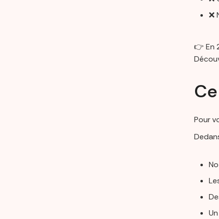
❌ 
👉 En 
Découve
Ce 
Pour vo
Dedans
No
Le
De
Un