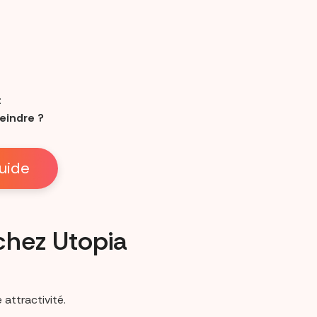
:
teindre ?
uide
hez Utopia
 attractivité.