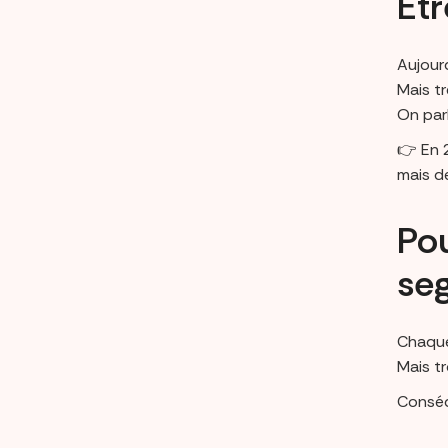
Êtr
Aujourd
Mais t
On par
👉 En 2
mais d
Pou
se
Chaque
Mais t
Conséq