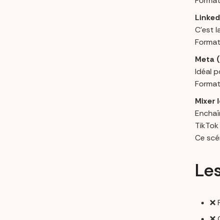
Format 
Linked
C’est l
Format
Meta (
Idéal p
Format 
Mixer 
Enchaî
TikTok
Ce scé
Les
❌ 
❌ 