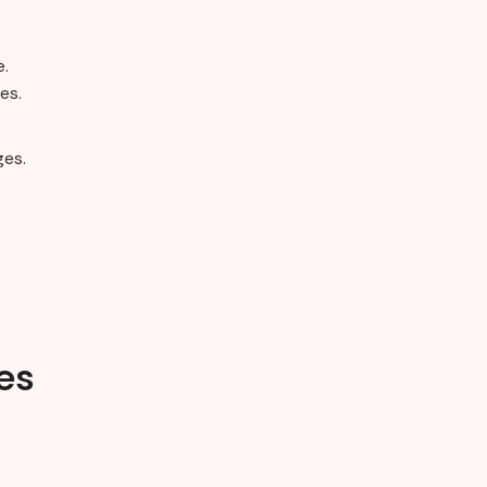
e.
es.
ges.
es