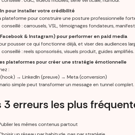
conseillé : UGC, vidéos mobiles, série verticale, humour.
In pour installer votre crédibilité
a plateforme pour construire une posture professionnelle fort
 conseillé : carrousels, VSL, témoignages fondateurs, manifest
Facebook & Instagram) pour performer en paid media
our pousser ce qui fonctionne déjà, et viser des audiences lar
conseillé : reels sponsorisés, visuels produit, guides amplifiés.
les plateformes pour créer une stratégie émotionnelle
nez :
 (hook) → LinkedIn (preuve) → Meta (conversion)
nario simple peut transformer un message en tunnel complet.
 3 erreurs les plus fréquent
Publier les mêmes contenus partout
Choisir un réseau par habitude, pas par stratégie