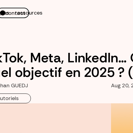
nes
ressources
contact
kTok, Meta, LinkedIn…
el objectif en 2025 ? (
than GUEDJ
Aug 20, 
utoriels