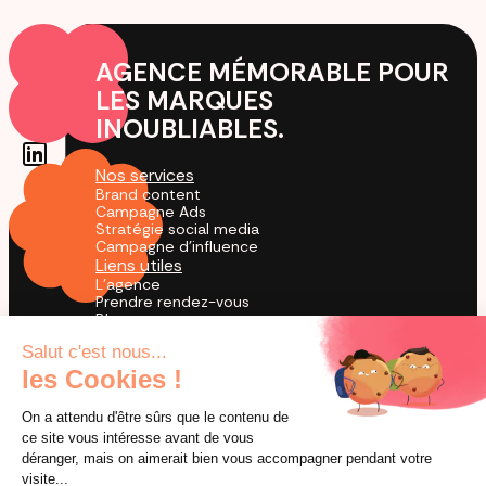
AGENCE MÉMORABLE POUR
LES MARQUES
INOUBLIABLES.
Nos services
Brand content
Campagne Ads
Stratégie social media
Campagne d'influence
Liens utiles
L'agence
Prendre rendez-vous
Blog
Cas Clients
Agence TikTok
by creators for creation