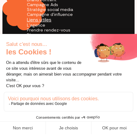
Campagne Ads
Stratégie social media
Campagne d'influence
Liens utiles
L'agence
Prendre rendez-vous
Blog
Cas Clients
Agence TikTok
by creators for creation
© 2026 Utopia. Tous droits réservés.
Mentions légales
Conditions générales de ventes
Confidentialité