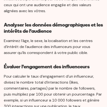
ceux qui ont une audience engagée et des valeurs
alignées avec les vôtres.
Analyser les données démographiques et les
intérêts de l'audience
Examinez l'âge, le sexe, la localisation et les centres
d'intérêt de l'audience des influenceurs pour vous
assurer qu'ils correspondent à votre public cible.
Évaluer l'engagement des influenceurs
Pour calculer le taux d'engagement d'un influenceur,
divisez le nombre total d'interactions (likes,
commentaires, partages) par le nombre de followers,
puis multipliez par 100 pour obtenir un pourcentage. Par
exemple, si un influenceur a 10 000 followers et génère
300 interactions sur une publication, le taux