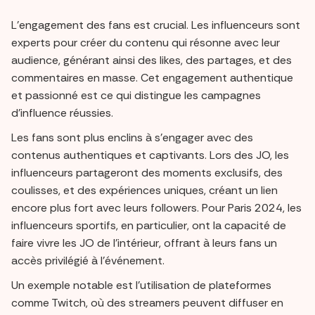
L'engagement des fans est crucial. Les influenceurs sont
experts pour créer du contenu qui résonne avec leur
audience, générant ainsi des likes, des partages, et des
commentaires en masse. Cet engagement authentique
et passionné est ce qui distingue les campagnes
d'influence réussies.
Les fans sont plus enclins à s'engager avec des
contenus authentiques et captivants. Lors des JO, les
influenceurs partageront des moments exclusifs, des
coulisses, et des expériences uniques, créant un lien
encore plus fort avec leurs followers. Pour Paris 2024, les
influenceurs sportifs, en particulier, ont la capacité de
faire vivre les JO de l'intérieur, offrant à leurs fans un
accès privilégié à l'événement.
Un exemple notable est l'utilisation de plateformes
comme Twitch, où des streamers peuvent diffuser en