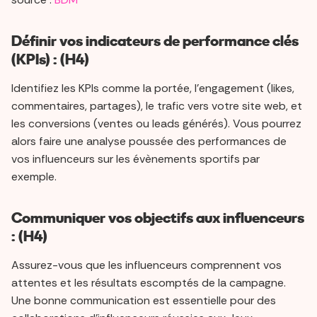
Définir vos indicateurs de performance clés
(KPIs) : (H4)
Identifiez les KPIs comme la portée, l'engagement (likes,
commentaires, partages), le trafic vers votre site web, et
les conversions (ventes ou leads générés). Vous pourrez
alors faire une analyse poussée des performances de
vos influenceurs sur les évènements sportifs par
exemple.
Communiquer vos objectifs aux influenceurs
: (H4)
Assurez-vous que les influenceurs comprennent vos
attentes et les résultats escomptés de la campagne.
Une bonne communication est essentielle pour des