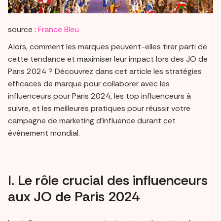
source :
France Bleu
Alors, comment les marques peuvent-elles tirer parti de
cette tendance et maximiser leur impact lors des JO de
Paris 2024 ? Découvrez dans cet article les stratégies
efficaces de marque pour collaborer avec les
influenceurs pour Paris 2024, les top influenceurs à
suivre, et les meilleures pratiques pour réussir votre
campagne de marketing d'influence durant cet
événement mondial.
I. Le rôle crucial des influenceurs
aux JO de Paris 2024