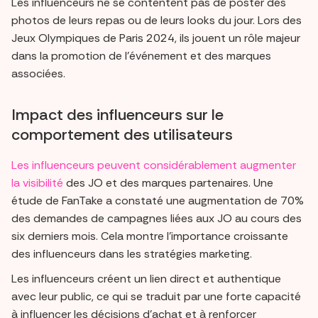
Les influenceurs ne se contentent pas de poster des
photos de leurs repas ou de leurs looks du jour. Lors des
Jeux Olympiques de Paris 2024, ils jouent un rôle majeur
dans la promotion de l'événement et des marques
associées.
Impact des influenceurs sur le
comportement des utilisateurs
Les influenceurs peuvent considérablement augmenter
la visibilité
des JO et des marques partenaires. Une
étude de FanTake a constaté une augmentation de 70%
des demandes de campagnes liées aux JO au cours des
six derniers mois. Cela montre l'importance croissante
des influenceurs dans les stratégies marketing.
Les influenceurs créent un lien direct et authentique
avec leur public, ce qui se traduit par une forte capacité
à influencer les décisions d'achat et à renforcer