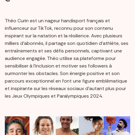
Théo Curin est un nageur handisport français et
influenceur sur TikTok, reconnu pour son contenu
inspirant sur la natation et la résilience. Avec plusieurs
milliers d'abonnés, il partage son quotidien d'athlète, ses
entraînements et ses défis personnels, captivant une
audience engagée. Théo utilise sa plateforme pour
sensibiliser à l'inclusion et motiver ses followers à
surmonter les obstacles. Son énergie positive et son
parcours exceptionnel en font une figure emblématique
et inspirante sur les réseaux sociaux d’autant plus pour
les Jeux Olympiques et Paralympiques 2024.