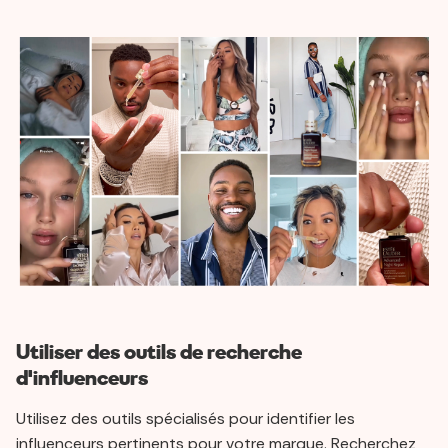
Utiliser des outils de recherche
d'influenceurs
Utilisez des outils spécialisés pour identifier les
influenceurs pertinents pour votre marque. Recherchez