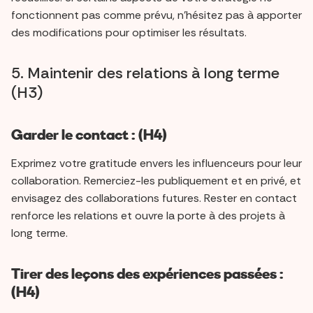
fonctionnent pas comme prévu, n'hésitez pas à apporter
des modifications pour optimiser les résultats.
5. Maintenir des relations à long terme
(H3)
Garder le contact : (H4)
Exprimez votre gratitude envers les influenceurs pour leur
collaboration. Remerciez-les publiquement et en privé, et
envisagez des collaborations futures. Rester en contact
renforce les relations et ouvre la porte à des projets à
long terme.
Tirer des leçons des expériences passées :
(H4)