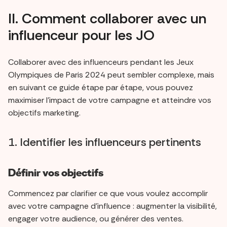
II. Comment collaborer avec un
influenceur pour les JO
Collaborer avec des influenceurs pendant les Jeux
Olympiques de Paris 2024 peut sembler complexe, mais
en suivant ce guide étape par étape, vous pouvez
maximiser l'impact de votre campagne et atteindre vos
objectifs marketing.
1. Identifier les influenceurs pertinents
Définir vos objectifs
Commencez par clarifier ce que vous voulez accomplir
avec votre campagne d'influence : augmenter la visibilité,
engager votre audience, ou générer des ventes.