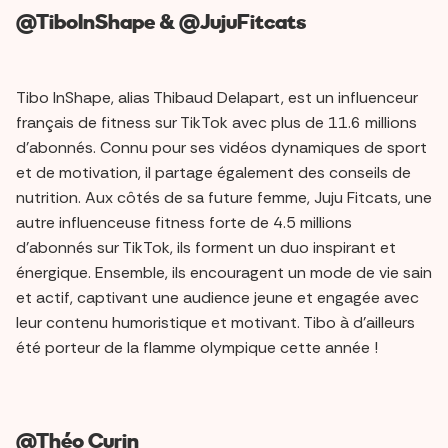
@TiboInShape & @JujuFitcats
Tibo InShape, alias Thibaud Delapart, est un influenceur
français de fitness sur TikTok avec plus de 11.6 millions
d'abonnés. Connu pour ses vidéos dynamiques de sport
et de motivation, il partage également des conseils de
nutrition. Aux côtés de sa future femme, Juju Fitcats, une
autre influenceuse fitness forte de 4.5 millions
d’abonnés sur TikTok, ils forment un duo inspirant et
énergique. Ensemble, ils encouragent un mode de vie sain
et actif, captivant une audience jeune et engagée avec
leur contenu humoristique et motivant. Tibo à d’ailleurs
été porteur de la flamme olympique cette année !
@Théo Curin