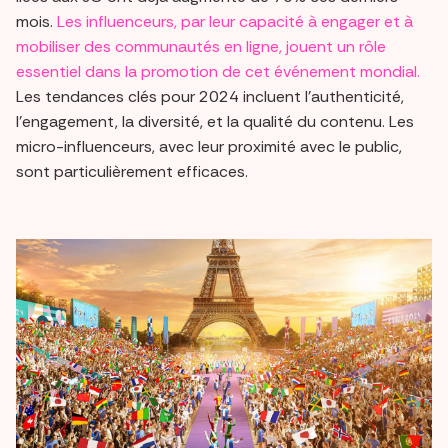
mois.
Les influenceurs, par leur capacité à engager et à
mobiliser des communautés en ligne, jouent un rôle
essentiel dans la promotion de cet événement mondial.
Les tendances clés pour 2024 incluent l'authenticité,
l'engagement, la diversité, et la qualité du contenu. Les
micro-influenceurs, avec leur proximité avec le public,
sont particulièrement efficaces.