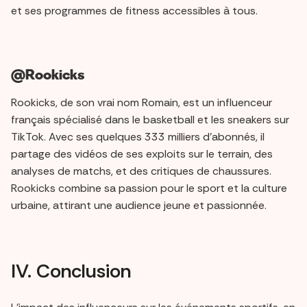
et ses programmes de fitness accessibles à tous.
@Rookicks
Rookicks, de son vrai nom Romain, est un influenceur
français spécialisé dans le basketball et les sneakers sur
TikTok. Avec ses quelques 333 milliers d'abonnés, il
partage des vidéos de ses exploits sur le terrain, des
analyses de matchs, et des critiques de chaussures.
Rookicks combine sa passion pour le sport et la culture
urbaine, attirant une audience jeune et passionnée.
IV. Conclusion