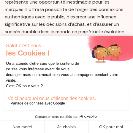
représente une opportunité inestimable pour les
marques. Il offre la possibilité de forger des connexions
authentiques avec le public, d'exercer une influence
significative sur les décisions d'achat, et d'assurer un
succès durable dans le monde en perpétuelle évolution
du marketing numérique.
Cependant, il est essentiel de suivre les étapes cruciales
de manière méticuleuse. Cela inclut la recherche
minutieuse des influenceurs adéquats, la définition claire
des objectifs et des métriques de succès, la mise en
place de contrats transparents, et l'optimisation
constante des campagnes.
Travailler avec des influenceurs sur TikTok ne consiste
pas seulement à atteindre une audience, mais à
construire des partenariats stratégiques qui bénéficient
à la fois à la marque et à l'influenceur. C'est l'authenticité
et la pertinence qui définissent le succès dans ce