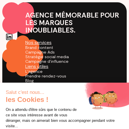
AGENCE MÉMORABLE POUR
LES MARQUES
INOUBLIABLES.
Nos services
Brand content
Campagne Ads
Stratégie social media
Campagne d'influence
Liens utiles
L'agence
Prendre rendez-vous
Blog
Cas Clients
Agence TikTok
by creators for creation